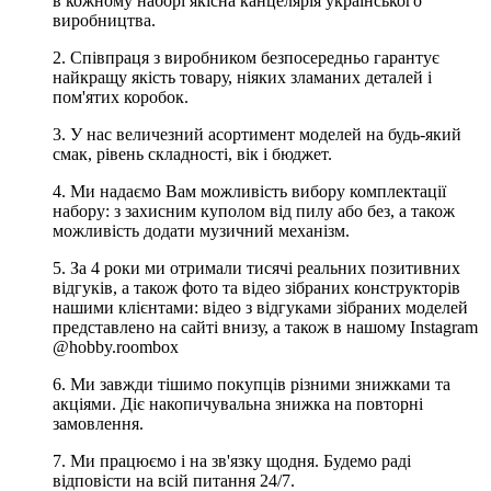
в кожному наборі якісна канцелярія українського
виробництва.
2. Співпраця з виробником безпосередньо гарантує
найкращу якість товару, ніяких зламаних деталей і
пом'ятих коробок.
3. У нас величезний асортимент моделей на будь-який
смак, рівень складності, вік і бюджет.
4. Ми надаємо Вам можливість вибору комплектації
набору: з захисним куполом від пилу або без, а також
можливість додати музичний механізм.
5. За 4 роки ми отримали тисячі реальних позитивних
відгуків, а також фото та відео зібраних конструкторів
нашими клієнтами: відео з відгуками зібраних моделей
представлено на сайті внизу, а також в нашому Instagram
@hobby.roombox
6. Ми завжди тішимо покупців різними знижками та
акціями. Діє накопичувальна знижка на повторні
замовлення.
7. Ми працюємо і на зв'язку щодня. Будемо раді
відповісти на всій питання 24/7.