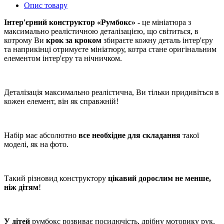
Опис товару
Інтер'єрний конструктор
«Румбокс»
- це мініатюра з
максимально реалістичною деталізацією, що світиться, в
котрому Ви
крок за кроком
збираєте кожну деталь інтер'єру
та наприкінці отримуєте мініатюру, котра стане оригінальним
елементом інтер'єру та нічничком.
Деталізація максимально реалістична, Ви тільки придивіться в
кожен елемент, він як справжній!
Набір має абсолютно
все необхідне для складання
такої
моделі, як на фото.
Такий різновид конструктору
цікавий дорослим не менше,
ніж дітям
!
У дітей
румбокс розвиває посидючість, дрібну моторику рук,