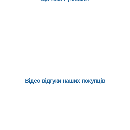
Подивіться короткий
відео огляд
Відео відгуки наших покупців
Подивіться відео відгуки
наших клієнтів