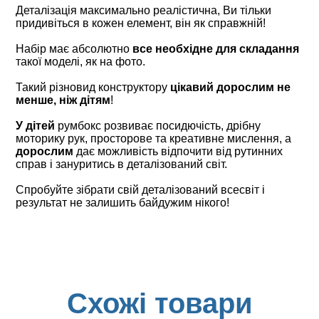
Деталізація максимально реалістична, Ви тільки
придивіться в кожен елемент, він як справжній!
Набір має абсолютно
все необхідне для складання
такої моделі, як на фото.
Такий різновид конструктору
цікавий дорослим не
менше, ніж дітям
!
У дітей
румбокс розвиває посидючість, дрібну
моторику рук, просторове та креативне мислення, а
дорослим
дає можливість відпочити від рутинних
справ і зануритись в деталізований світ.
Спробуйте зібрати свій деталізований всесвіт і
результат не залишить байдужим нікого!
Схожі товари