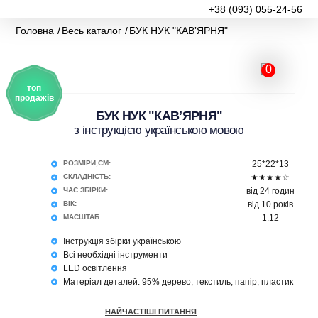
+38 (093) 055-24-56
Головна
Весь каталог
БУК НУК "КАВʼЯРНЯ"
0
топ
продажів
БУК НУК "КАВʼЯРНЯ"
з інструкцією українською мовою
РОЗМІРИ,СМ:
25*22*13
СКЛАДНІСТЬ:
★★★★☆
ЧАС ЗБІРКИ:
від 24 годин
ВІК:
від 10 років
МАСШТАБ::
1:12
Інструкція збірки українською
Всі необхідні інструменти
LED освітлення
Матеріал деталей: 95% дерево, текстиль, папір, пластик
НАЙЧАСТІШІ ПИТАННЯ