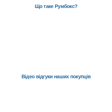
Що таке Румбокс?
Подивіться короткий
відео огляд
Відео відгуки наших покупців
Подивіться відео відгуки