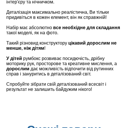
інтер'єру та нічничком.
Деталізація максимально реалістична, Ви тільки
придивіться в кожен елемент, він як справжній!
Набір має абсолютно
все необхідне для складання
такої моделі, як на фото.
Такий різновид конструктору
цікавий дорослим не
менше, ніж дітям
!
У дітей
румбокс розвиває посидючість, дрібну
моторику рук, просторове та креативне мислення, а
дорослим
дає можливість відпочити від рутинних
справ і зануритись в деталізований світ.
Спробуйте зібрати свій деталізований всесвіт і
результат не залишить байдужим нікого!