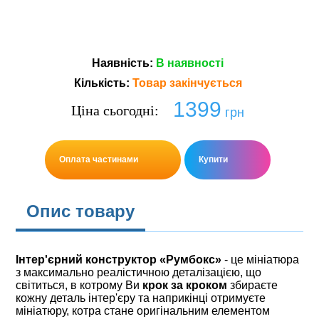
Наявнiсть
:
В наявностi
Кількість:
Товар закiнчується
1399
Ціна сьогодні:
грн
Оплата частинами
Купити
Опис товару
Інтер'єрний конструктор
«Румбокс»
- це мініатюра
з максимально реалістичною деталізацією, що
світиться, в котрому Ви
крок за кроком
збираєте
кожну деталь інтер'єру та наприкінці отримуєте
мініатюру, котра стане оригінальним елементом